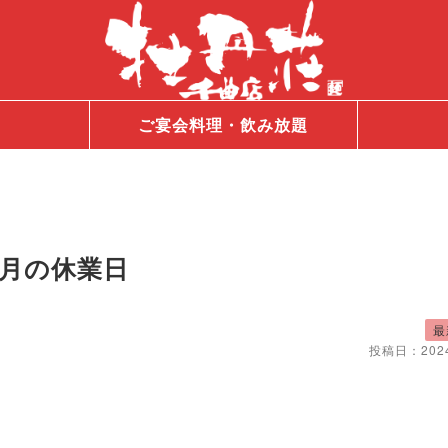
ご宴会料理・飲み放題
6月の休業日
最
投稿日：
202