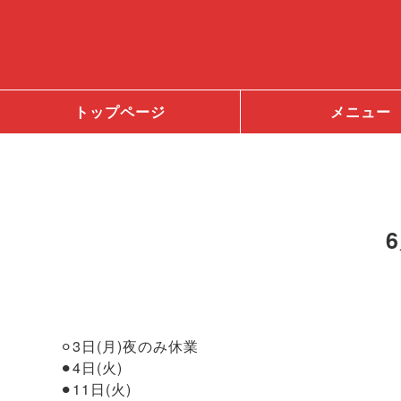
トップページ
メニュー
⚪︎3日(月)夜のみ休業
⚫︎4日(火)
⚫︎11日(火)